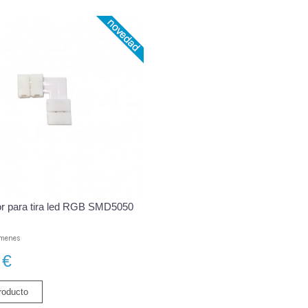
r para tira led RGB SMD5050
úmenes
€
roducto