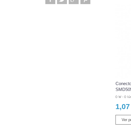
Conector
SMD505
0 W - 0 l
1,07
Ver p