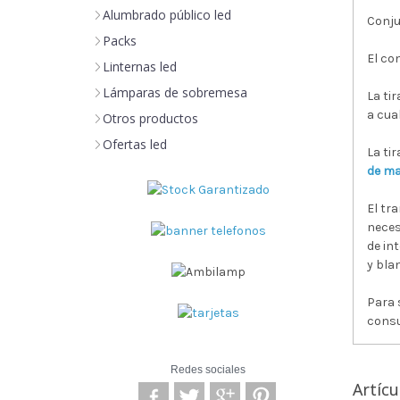
Alumbrado público led
Conju
Packs
El co
Linternas led
Lámparas de sobremesa
La ti
a cua
Otros productos
Ofertas led
La ti
de ma
El tr
neces
de in
y bla
Para 
consu
Redes sociales
Artícu