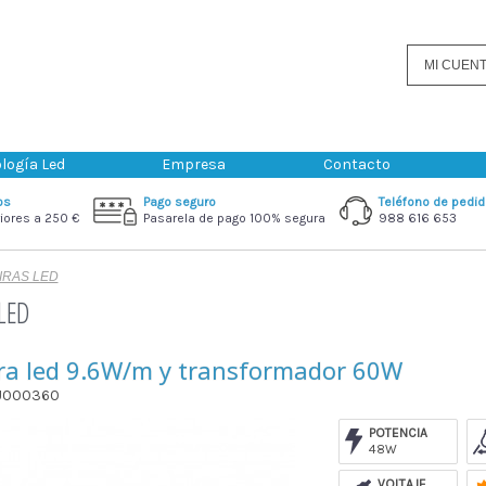
MI CUEN
logía Led
Empresa
Contacto
os
Pago seguro
Teléfono de pedi
iores a 250 €
Pasarela de pago 100% segura
988 616 653
IRAS LED
LED
tira led 9.6W/m y transformador 60W
KU000360
POTENCIA
48W
VOLTAJE