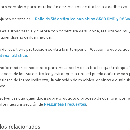
nto completo para instalación de 5 metros de tira led autoadhesiva.
njunto consta de: -
Rollo de 5M de tira led con chips 3528 SMD y 9.6 
ra es autoadhesiva y cuenta con cobertura de silicona, resultando muy 
lquier diseño de iluminación.
ra de leds tiene protección contra la intemperie IP65, con lo que es ad
terial plástico
.
ansformador es necesario para instalación de la tira led que trabaja a 1
idades de los 5M de tira led y evitar que la tira led pueda dañarse con 
teriores de forma indirecta, iluminación de muebles, cocinas o cualquie
nca.
solventar cualquier duda sobre producto o proceso de compra, por f
lte nuestra sección de
Preguntas Frecuentes
.
los relacionados