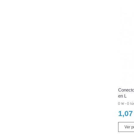
Conecto
en L
0 W - 0 l
1,07
Ver p