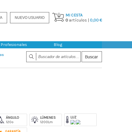
MI CESTA
TA
NUEVO USUARIO
0
artículos |
0,00 €
Profesionales
Blog
dos
LUZ
ÁNGULO
LÚMENES
120º
1200Lm
GARANTÍA