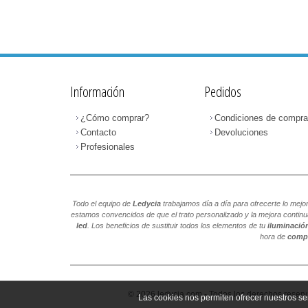
Información
Pedidos
¿Cómo comprar?
Condiciones de compra
Contacto
Devoluciones
Profesionales
Todo el equipo de
Ledycia
trabajamos día a día para ofrecerte lo mejo
estamos convencidos de que el trato personalizado y la mejora continu
led
. Los beneficios de sustituir todos los elementos de tu
iluminación
hora de
compr
© 2026 ledycia.com - Todos los derechos rese
Las cookies nos permiten ofrecer nuestros ser