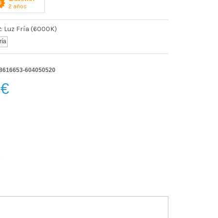
2 años
z
: Luz Fría (6000K)
88616653-604050520
€
o