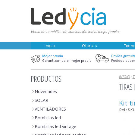
Venta de bombillas de iluminación led al mejor precio
Inicio
Ofertas
Tecno
Mejor precio
Envíos gratuit
Garantizamos el mejor precio
Pedidos super
PRODUCTOS
INICIO
/
T
TIRAS 
Novedades
SOLAR
Kit 
VENTILADORES
Ref.: S
Bombillas led
Bombillas led vintage