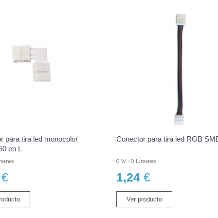
 para tira led monocolor
Conector para tira led RGB S
0 en L
úmenes
0 W - 0 lúmenes
€
1,24
€
roducto
Ver producto