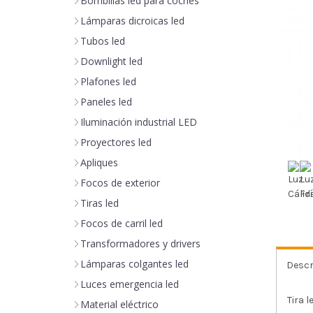
Bombillas led para coches
Lámparas dicroicas led
Tubos led
Downlight led
Plafones led
Paneles led
Iluminación industrial LED
Proyectores led
Apliques
Focos de exterior
Tiras led
Focos de carril led
Transformadores y drivers
Lámparas colgantes led
Descr
Luces emergencia led
Tira 
Material eléctrico