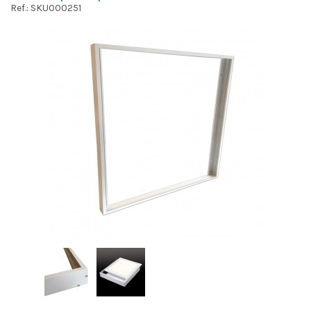
Ref.: SKU000251