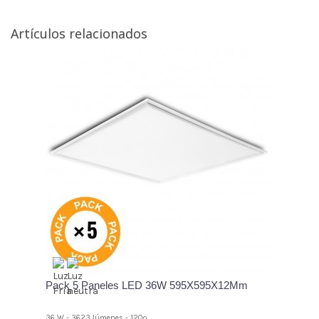
Artículos relacionados
Pack 5 Paneles LED 36W 595X595X12Mm
36 W - 3623 lúmenes - 120º