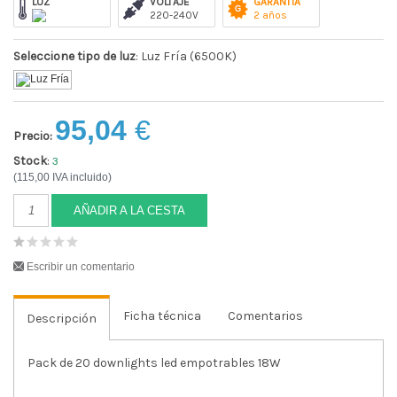
LUZ
VOLTAJE
GARANTÍA
220-240V
2 años
Seleccione tipo de luz
: Luz Fría (6500K)
95,04
€
Precio:
Stock
:
3
(115,00 IVA incluido)
AÑADIR A LA CESTA
Escribir un comentario
Ficha técnica
Comentarios
Descripción
Pack de 20 downlights led empotrables 18W