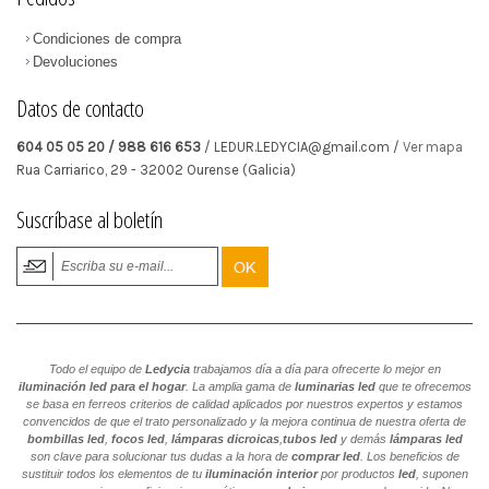
Condiciones de compra
Devoluciones
Datos de contacto
604 05 05 20 / 988 616 653
/ LEDUR.LEDYCIA@gmail.com /
Ver mapa
Rua Carriarico, 29
-
32002
Ourense
(Galicia)
Suscríbase al boletín
Todo el equipo de
Ledycia
trabajamos día a día para ofrecerte lo mejor en
iluminación led para el hogar
. La amplia gama de
luminarias led
que te ofrecemos
se basa en ferreos criterios de calidad aplicados por nuestros expertos y estamos
convencidos de que el trato personalizado y la mejora continua de nuestra oferta de
bombillas led
,
focos led
,
lámparas dicroicas
,
tubos led
y demás
lámparas led
son clave para solucionar tus dudas a la hora de
comprar led
. Los beneficios de
sustituir todos los elementos de tu
iluminación interior
por productos
led
, suponen