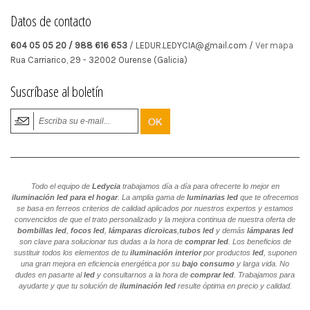
Datos de contacto
604 05 05 20 / 988 616 653
/ LEDUR.LEDYCIA@gmail.com /
Ver mapa
Rua Carriarico, 29
-
32002
Ourense
(Galicia)
Suscríbase al boletín
Todo el equipo de
Ledycia
trabajamos día a día para ofrecerte lo mejor en
iluminación led para el hogar
. La amplia gama de
luminarias led
que te ofrecemos
se basa en ferreos criterios de calidad aplicados por nuestros expertos y estamos
convencidos de que el trato personalizado y la mejora continua de nuestra oferta de
bombillas led
,
focos led
,
lámparas dicroicas
,
tubos led
y demás
lámparas led
son clave para solucionar tus dudas a la hora de
comprar led
. Los beneficios de
sustituir todos los elementos de tu
iluminación interior
por productos
led
, suponen
una gran mejora en eficiencia energética por su
bajo consumo
y larga vida. No
dudes en pasarte al
led
y consultarnos a la hora de
comprar led
. Trabajamos para
ayudarte y que tu solución de
iluminación led
resulte óptima en precio y calidad.