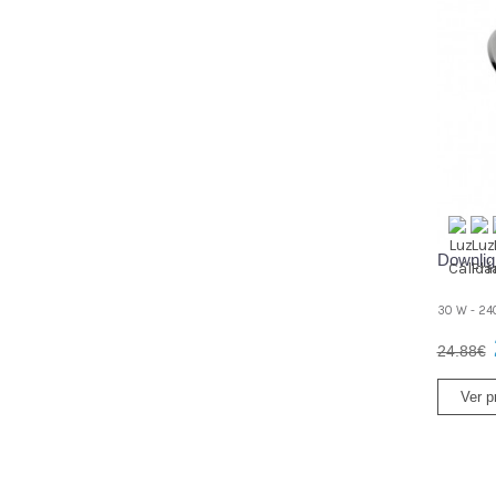
Downlig
30 W - 24
24.88€
Ver p