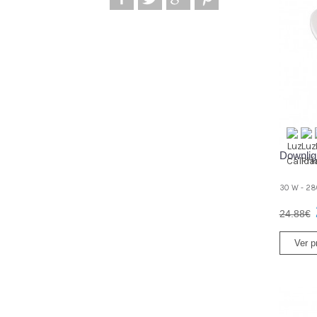
Downlig
30 W - 28
24.88€
Ver p