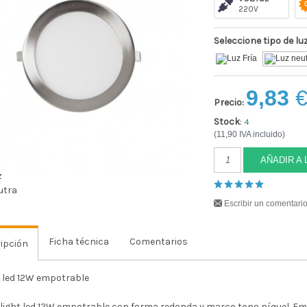
220V
Seleccione tipo de lu
9,83
Precio:
Stock
:
4
(11,90 IVA incluido)
AÑADIR A 
Escribir un comentari
Ficha técnica
Comentarios
ipción
 led 12W empotrable
ight led 12W empotrable con forma redonda y marco tono níquel. Emit