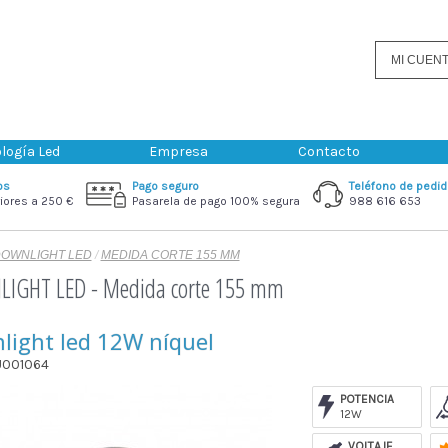
MI CUEN
logía Led
Empresa
Contacto
os
Pago seguro
Teléfono de pedi
iores a 250 €
Pasarela de pago 100% segura
988 616 653
OWNLIGHT LED
/
MEDIDA CORTE 155 MM
IGHT LED - Medida corte 155 mm
light led 12W níquel
KU001064
POTENCIA
12W
VOLTAJE