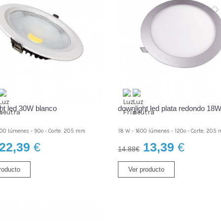
ht led 30W blanco
downlight led plata redondo 18
00 lúmenes - 90º - Corte: 205 mm
18 W - 1600 lúmenes - 120º - Corte: 205
22,39
€
13,39
€
14.88€
roducto
Ver producto