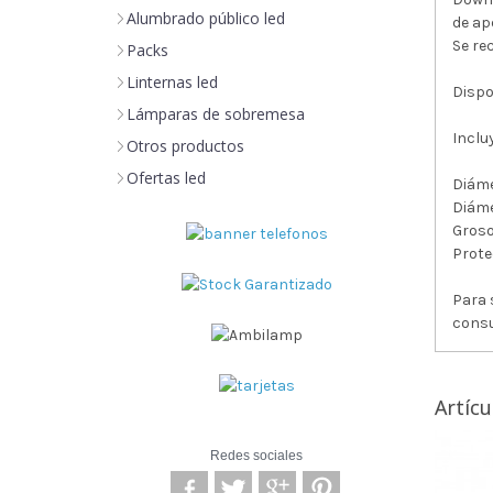
Alumbrado público led
de ap
Se re
Packs
Linternas led
Dispo
Lámparas de sobremesa
Incluy
Otros productos
Ofertas led
Diáme
Diáme
Groso
Prote
Para 
consu
Artícu
Redes sociales