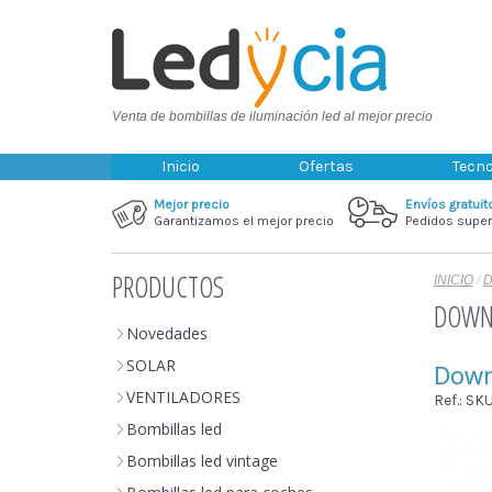
Venta de bombillas de iluminación led al mejor precio
Inicio
Ofertas
Tecno
Mejor precio
Envíos gratuit
Garantizamos el mejor precio
Pedidos super
PRODUCTOS
INICIO
/
D
DOWNL
Novedades
SOLAR
Down
VENTILADORES
Ref.: S
Bombillas led
Bombillas led vintage