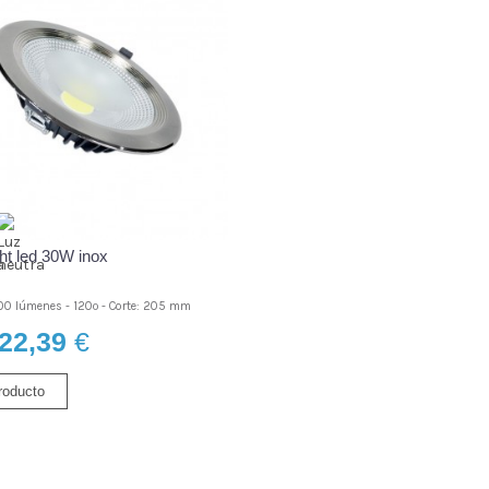
ht led 30W inox
00 lúmenes - 120º - Corte: 205 mm
22,39
€
roducto