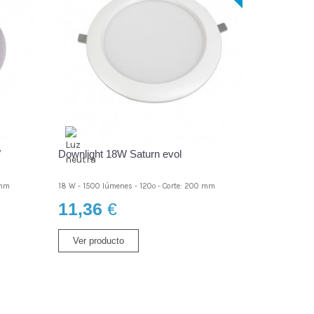
W
Downlight 18W Saturn evol
 mm
18 W - 1500 lúmenes - 120º - Corte: 200 mm
11,36
€
Ver producto