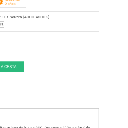
2 años
z
: Luz neutra (4000-4500K)
€
LA CESTA
o
e un haz de luz de 960 lúmenes y 120º de ángulo