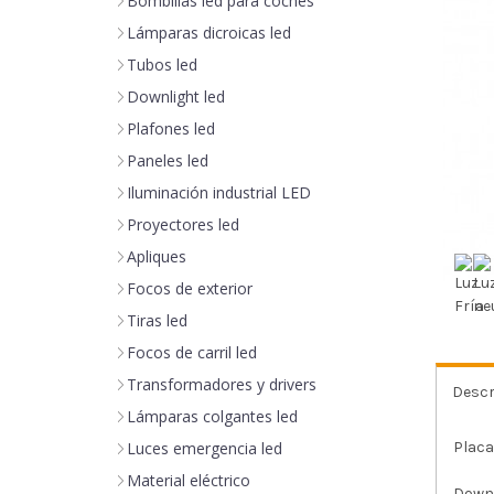
Bombillas led para coches
Lámparas dicroicas led
Tubos led
Downlight led
Plafones led
Paneles led
Iluminación industrial LED
Proyectores led
Apliques
Focos de exterior
Tiras led
Focos de carril led
Transformadores y drivers
Descr
Lámparas colgantes led
Placa
Luces emergencia led
Material eléctrico
Downl