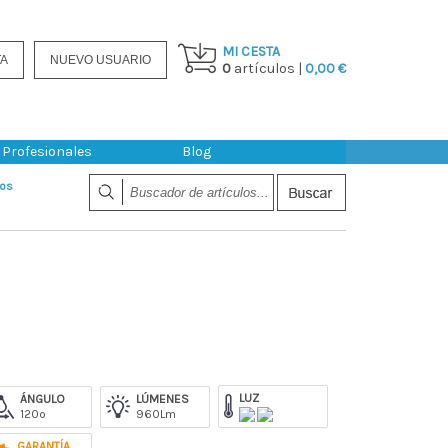
MI CESTA
TA
NUEVO USUARIO
0
artículos |
0,00 €
Profesionales
Blog
dos
LUZ
ÁNGULO
LÚMENES
120º
960Lm
GARANTÍA