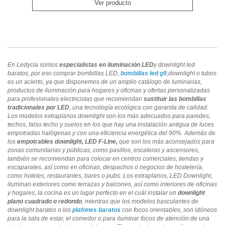
Ver producto
En Ledycia somos
especialistas en iluminación LED
y downlight led
baratos, por eso comprar bombillas LED,
bombillas led g9
,downlight o tubos
es un acierto, ya que disponemos de un amplio catálogo de luminarias,
productos de iluminación para hogares y oficinas y ofertas personalizadas
para profesionales electricistas que recomiendan
sustituir las bombillas
tradicionales por LED
, una tecnología ecológica con garantía de calidad.
Los modelos extraplanos downlight son los más adecuados para paredes,
techos, falso techo y suelos en los que hay una instalación antigua de luces
empotradas halógenas y con una eficiencia energética del 90%. Además de
los
empotrables downlight, LED F-Line,
que son los más aconsejados para
zonas comunitarias y públicas, como pasillos, escaleras y ascensores,
también se recomiendan para colocar en centros comerciales, tiendas y
escaparates, así como en oficinas, despachos o negocios de hostelería,
como hoteles, restaurantes, bares o pubs. Los extraplanos, LED Downlight,
iluminan exteriores como terrazas y balcones, así como interiores de oficinas
y hogares, la cocina es un lugar perfecto en el cuál instalar un
downlight
plano cuadrado o redondo
, mientras que los modelos basculantes de
downlight baratos o los
plafones baratos
con focos orientables, son idóneos
para la sala de estar, el comedor o para iluminar focos de atención de una