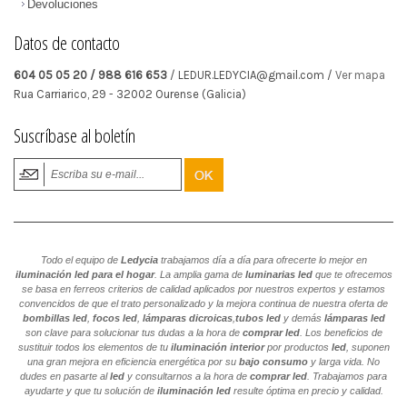
Devoluciones
Datos de contacto
604 05 05 20 / 988 616 653
/ LEDUR.LEDYCIA@gmail.com /
Ver mapa
Rua Carriarico, 29
-
32002
Ourense
(Galicia)
Suscríbase al boletín
Todo el equipo de
Ledycia
trabajamos día a día para ofrecerte lo mejor en
iluminación led para el hogar
. La amplia gama de
luminarias led
que te ofrecemos
se basa en ferreos criterios de calidad aplicados por nuestros expertos y estamos
convencidos de que el trato personalizado y la mejora continua de nuestra oferta de
bombillas led
,
focos led
,
lámparas dicroicas
,
tubos led
y demás
lámparas led
son clave para solucionar tus dudas a la hora de
comprar led
. Los beneficios de
sustituir todos los elementos de tu
iluminación interior
por productos
led
, suponen
una gran mejora en eficiencia energética por su
bajo consumo
y larga vida. No
dudes en pasarte al
led
y consultarnos a la hora de
comprar led
. Trabajamos para
ayudarte y que tu solución de
iluminación led
resulte óptima en precio y calidad.