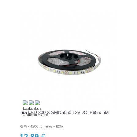
Tira LED 300 X SMD5050 12VDC IP65 x 5M
72 W - 4200 lúmenes - 120º
12,89
€